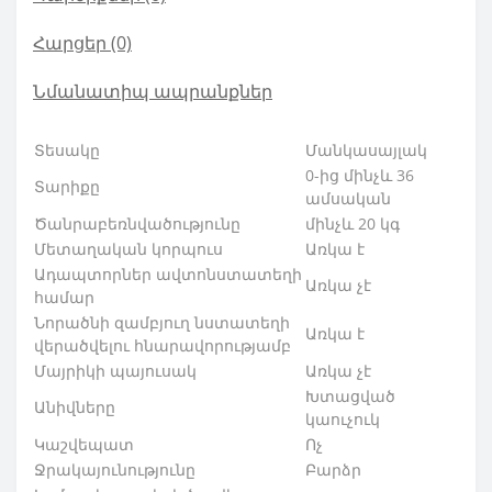
Հարցեր
(0)
Նմանատիպ ապրանքներ
Տեսակը
Մանկասայլակ
0-ից մինչև 36
Տարիքը
ամսական
Ծանրաբեռնվածու
թյունը
մինչև 20 կգ
Մետաղական կորպուս
Առկա է
Ադապտորներ ավտոնստատեղի
Առկա չէ
համար
Նորածնի զամբյուղ նստատեղի
Առկա է
վերածվելու հնարավորու
թյամբ
Մայրիկի պայուսակ
Առկա չէ
Խտացված
Անիվները
կաուչուկ
Կաշվեպատ
Ոչ
Ջրակայունությունը
Բարձր