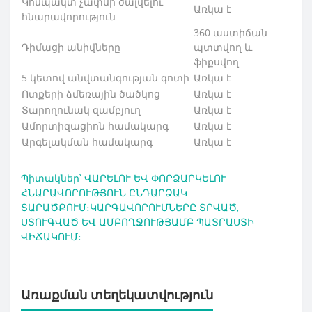
Կոմպակտ չափսի ծալվելու
Առկա է
հնարավորություն
360 աստիճան
Դիմացի անիվները
պտտվող և
ֆիքսվող
5 կետով անվտանգության գոտի
Առկա է
Ոտքերի ձմեռային ծածկոց
Առկա է
Տարողունակ զամբյուղ
Առկա է
Ամորտիզացիոն համակարգ
Առկա է
Արգելակման համակարգ
Առկա է
Պիտակներ՝
ՎԱՐԵԼՈՒ ԵՎ ՓՈՐՁԱՐԿԵԼՈՒ
ՀՆԱՐԱՎՈՐՈՒԹՅՈՒՆ ԸՆԴԱՐՁԱԿ
ՏԱՐԱԾՔՈՒՄ։ԿԱՐԳԱՎՈՐՈՒՄՆԵՐԸ ՏՐՎԱԾ
,
ՍՏՈՒԳՎԱԾ ԵՎ ԱՄԲՈՂՋՈՒԹՅԱՄԲ ՊԱՏՐԱՍՏԻ
ՎԻՃԱԿՈՒՄ։
Առաքման տեղեկատվություն