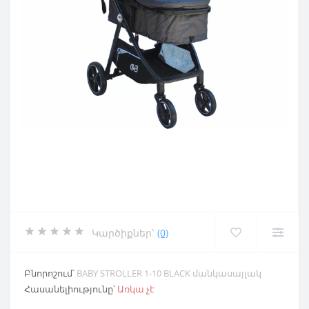
Կարծիքներ՝
(0)
Բնորոշում՝
BABY STROLLER 1-10 BLACK մանկասայլակ
Հասանելիությունը՝
Առկա չէ