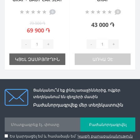
0
0
79 900 ֏
43 000 ֏
69 900 ֏
-
+
-
+
ԿՑԵԼ ԶԱՄԲՅՈՒՂԻՆ
ԱՌԿԱ ՉԷ
Ցանկանու՞մ եք լինել առաջիններից, ովքեր
տեղեկանում են զեղչերի մասին
Բաժանորդագրվեք մեր տեղեկատուին
Բաժանորդագրվել
Ես կարդացել եմ և համաձայն եմ՝
Կայքի քաղաքականություն