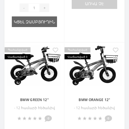
ԱՌԿԱ ՉԷ
-
+
ԿՑԵԼ ԶԱՄԲՅՈՒՂԻՆ
Պահանջված
Պահանջված
Վաճառված է
Վաճառված է
BMW GREEN 12"
BMW ORANGE 12"
- 12 համարի հեծանիվ
- 12 համարի հեծանիվ
0
0