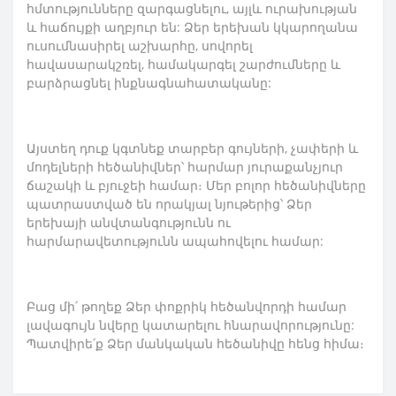
հմտությունները զարգացնելու, այլև ուրախության
և հաճույքի աղբյուր են: Ձեր երեխան կկարողանա
ուսումնասիրել աշխարհը, սովորել
հավասարակշռել, համակարգել շարժումները և
բարձրացնել ինքնագնահատականը:
Այստեղ դուք կգտնեք տարբեր գույների, չափերի և
մոդելների հեծանիվներ՝ հարմար յուրաքանչյուր
ճաշակի և բյուջեի համար։ Մեր բոլոր հեծանիվները
պատրաստված են որակյալ նյութերից՝ Ձեր
երեխայի անվտանգությունն ու
հարմարավետությունն ապահովելու համար:
Բաց մի՛ թողեք Ձեր փոքրիկ հեծանվորդի համար
լավագույն նվերը կատարելու հնարավորությունը:
Պատվիրե՛ք Ձեր մանկական հեծանիվը հենց հիմա։