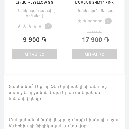
ԵՌԱՆԻՎ YELLOW GG
ՄԵՔԵՆԱ SHM14 PINK
- Մանկական եռանիվ
- Մանկական մեքենա
հեծանիվ
0
0
23 500 ֏
9 900 ֏
17 900 ֏
ԱՌԿԱ ՉԷ
ԱՌԿԱ ՉԷ
Ցանկանու՞մ եք, որ Ձեր երեխան լինի ակտիվ,
առողջ և երջանիկ: Ապա նրան մանկական
հեծանիվ գնեք։
Մանկական հեծանիվները ոչ միայն հիանալի միջոց
են երեխայի ֆիզիկական և մտավոր