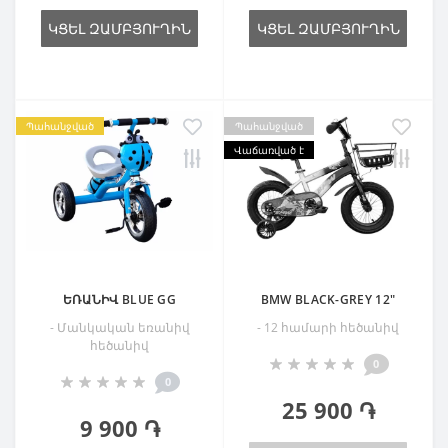
ԿՑԵԼ ԶԱՄԲՅՈՒՂԻՆ
ԿՑԵԼ ԶԱՄԲՅՈՒՂԻՆ
Պահանջված
Պահանջված
Վաճառված է
ԵՌԱՆԻՎ BLUE GG
BMW BLACK-GREY 12"
- Մանկական եռանիվ
- 12 համարի հեծանիվ
հեծանիվ
0
0
25 900 ֏
9 900 ֏