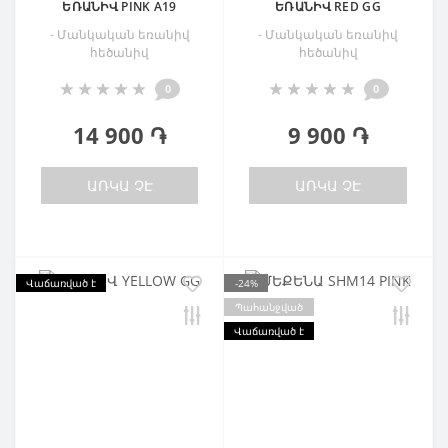
ԵՌԱՆԻՎ PINK A19
ԵՌԱՆԻՎ RED GG
- Մանկական եռանիվ
- Մանկական եռանիվ
հեծանիվ
հեծանիվ
0
0
14 900 ֏
9 900 ֏
ԱՌԿԱ ՉԷ
ԱՌԿԱ ՉԷ
Վաճառված է
-24%
Պահանջված
Վաճառված է