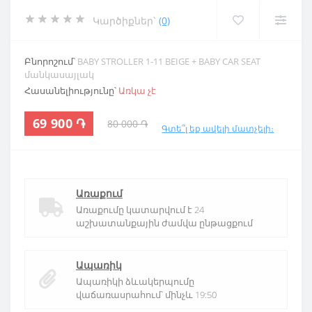
Կարծիքներ՝
(0)
Բնորոշում՝
BABY STROLLER 1-11 BEIGE + BABY CAR SEAT
մանկասայլակ
Հասանելիությունը՝
Առկա չէ
69 900 ֏
80 000 ֏
Գտե՞լ եք ավելի մատչելի։
Առաքում
Առաքումը կատարվում է 24
աշխատանքային ժամվա ընթացքում
Ապառիկ
Ապառիկի ձևակերպումը
վաճառասրահում՝ մինչև 19:50