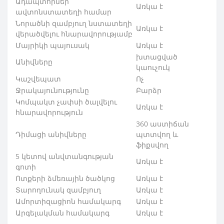
Ադապտորներ
Առկա է
ավտոնստատեղի համար
Նորածնի զամբյուղ նստատեղի
Առկա է
վերածվելու հնարավորու
թյամբ
Մայրիկի պայուսակ
Առկա է
խտացված
Անիվները
կաուչուկ
Կաշվեպատ
Ոչ
Ջրակայունությունը
Բարձր
Կոմպակտ չափսի ծալվելու
Առկա է
հնարավորություն
360 աստիճան
Դիմացի անիվները
պտտվող և
ֆիքսվող
5 կետով անվտանգության
Առկա է
գոտի
Ոտքերի ձմեռային ծածկոց
Առկա է
Տարողունակ զամբյուղ
Առկա է
Ամորտիզացիոն համակարգ
Առկա է
Արգելակման համակարգ
Առկա է