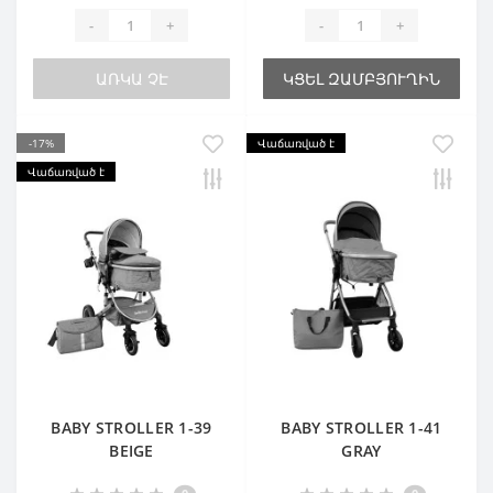
-
+
-
+
ԱՌԿԱ ՉԷ
ԿՑԵԼ ԶԱՄԲՅՈՒՂԻՆ
-17%
Վաճառված է
Վաճառված է
BABY STROLLER 1-39
BABY STROLLER 1-41
BEIGE
GRAY