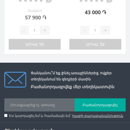
0
0
70 000 ֏
43 000 ֏
57 900 ֏
-
+
-
+
ԱՌԿԱ ՉԷ
ԱՌԿԱ ՉԷ
Ցանկանու՞մ եք լինել առաջիններից, ովքեր
տեղեկանում են զեղչերի մասին
Բաժանորդագրվեք մեր տեղեկատուին
Բաժանորդագրվել
Ես կարդացել եմ և համաձայն եմ՝
Կայքի քաղաքականություն