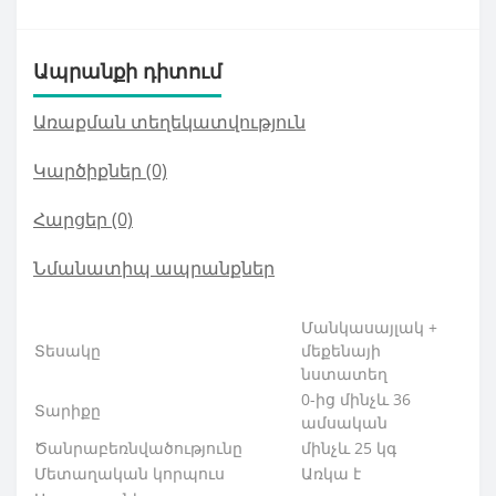
Ապրանքի դիտում
Առաքման տեղեկատվություն
Կարծիքներ (0)
Հարցեր
(0)
Նմանատիպ ապրանքներ
Մանկասայլակ +
Տեսակը
մեքենայի
նստատեղ
0-ից մինչև 36
Տարիքը
ամսական
Ծանրաբեռնվածու
թյունը
մինչև 25 կգ
Մետաղական կորպուս
Առկա է