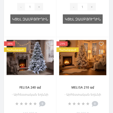
-
+
-
+
ԿՑԵԼ ԶԱՄԲՅՈՒՂԻՆ
ԿՑԵԼ ԶԱՄԲՅՈՒՂԻՆ
-48%
-29%
Պահանջված
Պահանջված
FELISA 240 սմ
MELISA 210 սմ
- Արհեստական եղևնի
- Արհեստական եղևնի
0
0