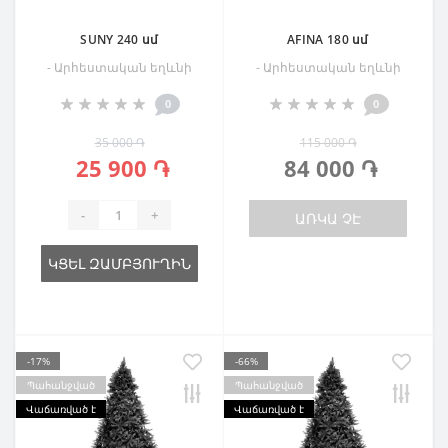
SUNY 240 սմ
AFINA 180 սմ
- Արհեստական եղևնի
- Արհեստական եղևնի
0
0
35 000 ֏
115 000 ֏
25 900 ֏
84 000 ֏
-
+
ԱՌԿԱ ՉԷ
ԿՑԵԼ ԶԱՄԲՅՈՒՂԻՆ
-17%
-66%
Պահանջված
Պահանջված
Վաճառված է
Վաճառված է