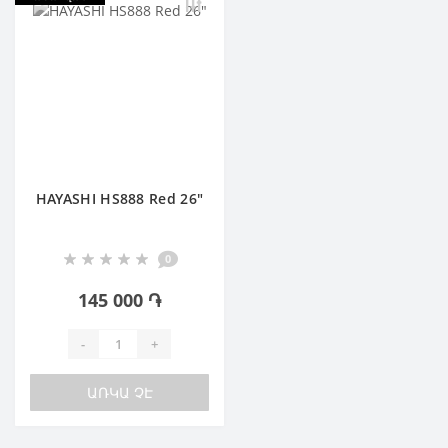
HAYASHI HS888 Red 26"
0
145 000 ֏
-
+
ԱՌԿԱ ՉԷ