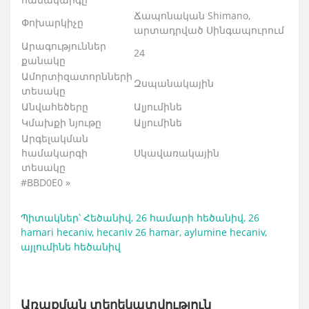
Ճապոնական Shimano,
Փոխարկիչը
արտադրված Սինգապուրում
Արագություններ
24
քանակը
Ամորտիզատորնների
Զսպանակային
տեսակը
Անվահեծերը
Ալյումինե
Կմախքի նյութը
Ալյումինե
Արգելակման
համակարգի
Սկավառակային
տեսակը
#BBD0E0 »
Պիտակներ՝
Հեծանիվ
,
26 համարի հեծանիվ
,
26
hamari hecaniv
,
hecaniv 26 hamar
,
aylumine hecaniv
,
այլումինե հեծանիվ
Առաքման տեղեկատվություն