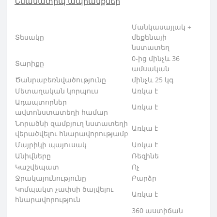
Նմանատիպ ապրանքներ
Մանկասայլակ +
Տեսակը
մեքենայի
նստատեղ
0-ից մինչև 36
Տարիքը
ամսական
Ծանրաբեռնվածու
թյունը
մինչև 25 կգ
Մետաղական կորպուս
Առկա է
Ադապտորներ
Առկա է
ավտոնստատեղի համար
Նորածնի զամբյուղ նստատեղի
Առկա է
վերածվելու հնարավորու
թյամբ
Մայրիկի պայուսակ
Առկա է
Անիվները
Ռեզինե
Կաշվեպատ
Ոչ
Ջրակայունությունը
Բարձր
Կոմպակտ չափսի ծալվելու
Առկա է
հնարավորություն
360 աստիճան