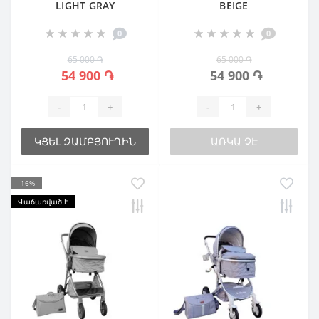
LIGHT GRAY
BEIGE
0
0
65 000 ֏
65 000 ֏
54 900 ֏
54 900 ֏
-
+
-
+
ԿՑԵԼ ԶԱՄԲՅՈՒՂԻՆ
ԱՌԿԱ ՉԷ
-16%
Վաճառված է