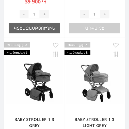
39 900 ֏
-
+
-
+
ԿՑԵԼ ԶԱՄԲՅՈՒՂԻՆ
ԱՌԿԱ ՉԷ
Պահանջված
Պահանջված
Վաճառված է
Վաճառված է
BABY STROLLER 1-3
BABY STROLLER 1-3
GREY
LIGHT GREY