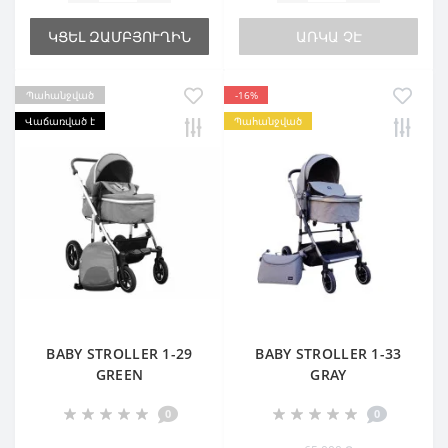
ԿՑԵԼ ԶԱՄԲՅՈՒՂԻՆ
ԱՌԿԱ ՉԷ
Պահանջված
-16%
Վաճառված է
Պահանջված
BABY STROLLER 1-29
BABY STROLLER 1-33
GREEN
GRAY
0
0