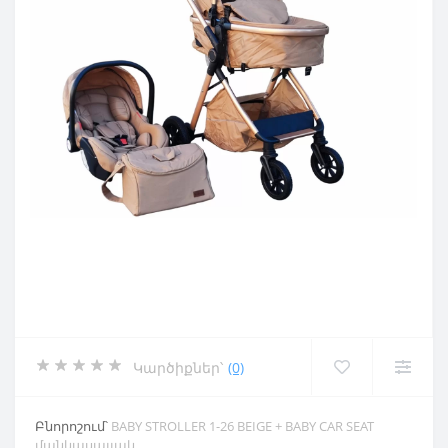
Կարծիքներ՝
(0)
Բնորոշում՝
BABY STROLLER 1-26 BEIGE + BABY CAR SEAT
մանկասայլակ