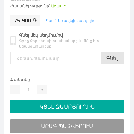
Հասանելիությունը՝
Առկա է
75 900 ֏
Գտե՞լ եք ավելի մատչելի։
Գնել մեկ սեղմումով
Գրեք Ձեր հեռախոսահամարը և մենք ետ
կզանգահարենք
Գնել
Քանակը:
-
+
ԿՑԵԼ ԶԱՄԲՅՈՒՂԻՆ
ԱՐԱԳ ՊԱՏՎԻՐՈՒՄ