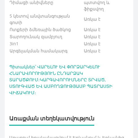
Դիմացի անիվները
պտտվող և
ֆիքսվող
5 կետով անվտանգության
Առկա է
գոտի
Ոտքերի ձմեռային ծածկոց
Առկա է
Տարողունակ զամբյուղ
Առկա է
3in1
Առկա է
Արգելակման համակարգ
Առկա է
Պիտակներ՝
ՎԱՐԵԼՈՒ ԵՎ ՓՈՐՁԱՐԿԵԼՈՒ
ՀՆԱՐԱՎՈՐՈՒԹՅՈՒՆ ԸՆԴԱՐՁԱԿ
ՏԱՐԱԾՔՈՒՄ։ԿԱՐԳԱՎՈՐՈՒՄՆԵՐԸ ՏՐՎԱԾ
,
ՍՏՈՒԳՎԱԾ ԵՎ ԱՄԲՈՂՋՈՒԹՅԱՄԲ ՊԱՏՐԱՍՏԻ
ՎԻՃԱԿՈՒՄ։
Առաքման տեղեկատվություն
Առաքում իրականացվում է Երևանում և Երևանից