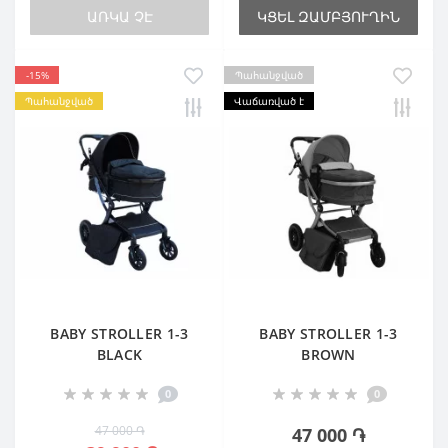
ԱՌԿԱ ՉԷ
ԿՑԵԼ ԶԱՄԲՅՈՒՂԻՆ
-15%
Պահանջված
Պահանջված
Վաճառված է
BABY STROLLER 1-3
BABY STROLLER 1-3
BLACK
BROWN
0
0
47 000 ֏
47 000 ֏