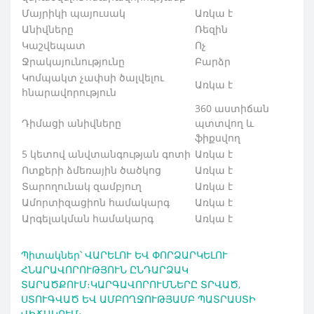
Մայրիկի պայուսակ
Առկա է
Անիվները
Ռեզին
Կաշվեպատ
Ոչ
Ջրակայունությունը
Բարձր
Կոմպակտ չափսի ծալվելու
Առկա է
հնարավորություն
360 աստիճան
Դիմացի անիվները
պտտվող և
ֆիքսվող
5 կետով անվտանգության գոտի
Առկա է
Ոտքերի ձմեռային ծածկոց
Առկա է
Տարողունակ զամբյուղ
Առկա է
Ամորտիզացիոն համակարգ
Առկա է
Արգելակման համակարգ
Առկա է
Պիտակներ՝
ՎԱՐԵԼՈՒ ԵՎ ՓՈՐՁԱՐԿԵԼՈՒ
ՀՆԱՐԱՎՈՐՈՒԹՅՈՒՆ ԸՆԴԱՐՁԱԿ
ՏԱՐԱԾՔՈՒՄ։ԿԱՐԳԱՎՈՐՈՒՄՆԵՐԸ ՏՐՎԱԾ
,
ՍՏՈՒԳՎԱԾ ԵՎ ԱՄԲՈՂՋՈՒԹՅԱՄԲ ՊԱՏՐԱՍՏԻ
ՎԻՃԱԿՈՒՄ։