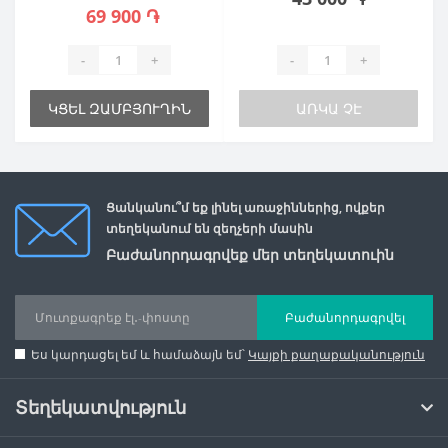
69 900 ֏
-
+
-
+
ԿՑԵԼ ԶԱՄԲՅՈՒՂԻՆ
ԱՌԿԱ ՉԷ
Ցանկանու՞մ եք լինել առաջիններից, ովքեր
տեղեկանում են զեղչերի մասին
Բաժանորդագրվեք մեր տեղեկատուին
Բաժանորդագրվել
Ես կարդացել եմ և համաձայն եմ՝
Կայքի քաղաքականություն
Տեղեկատվություն