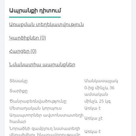
Ապրանքի դիտում
Առաքման տեղեկատվություն
Կարծիքներ (0)
Հարցեր
(0)
Նմանատիպ ապրանքներ
Տեսակը
Մանկասայլակ
0-ից մինչև 36
Տարիքը
ամսական
Ծանրաբեռնվածու
թյունը
մինչև 25 կգ
Մետաղական կորպուս
Առկա է
Ադապտորներ ավտոնստատեղի
Առկա չէ
համար
Նորածնի զամբյուղ նստատեղի
Առկա է
վերածվելու հնարավորու
թյամբ