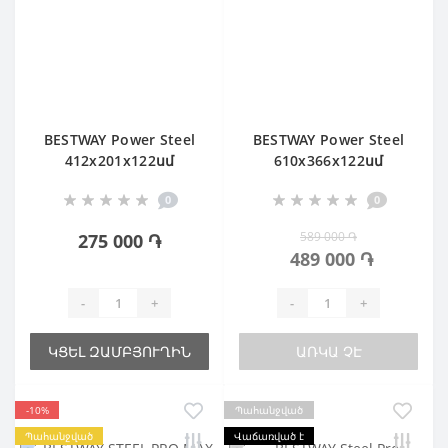
BESTWAY Power Steel
BESTWAY Power Steel
412x201х122սմ
610х366х122սմ
Ավազային ֆիլտր
0
0
589 000 ֏
275 000 ֏
489 000 ֏
-
+
-
+
ԿՑԵԼ ԶԱՄԲՅՈՒՂԻՆ
ԱՌԿԱ ՉԷ
-10%
Պահանջված
Պահանջված
Վաճառված է