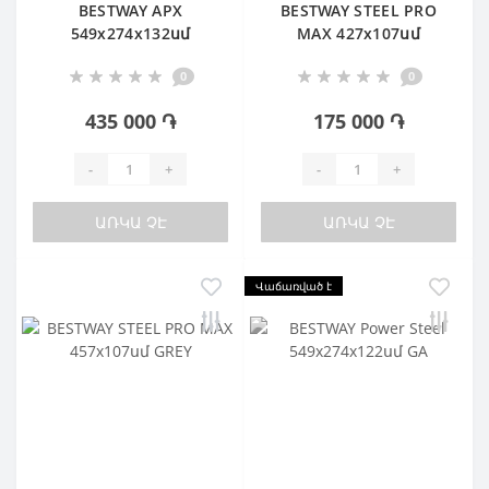
BESTWAY APX
BESTWAY STEEL PRO
549х274х132սմ
MAX 427х107սմ
Ավազային ֆիլտր
0
0
435 000 ֏
175 000 ֏
-
+
-
+
ԱՌԿԱ ՉԷ
ԱՌԿԱ ՉԷ
Վաճառված է