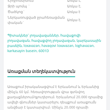
Հիդրոմերսում`
Առկա է,
Ջրի պոմպ `
Առկա է,
Ծածկոց`
Առկա է
Ներկառուցված ջրահեռացման
Առկա է,
փական`
Պիտակներ՝
լողավազաններ
,
հավաքովի
լողավազան
,
հավաքվող լողավազան
,
կարկասային
բասեին
,
loxavazan
,
havaqovi loxavazan
,
loghavazan
,
karkasayin basein
,
6001D
Առաքման տեղեկատվություն
Առաքում իրականացվում է Երևանում և Երևանից
մինչև 60 կմ․ հեռավորության վրա գտնվող
քաղաքներում/գյուղերում։ Երևանում 20․000 դրամից
ավելի գնումներ կատարելու դեպքում առաքումն
անվճար է կատարվում։ Մինչև 20․000 դրամի