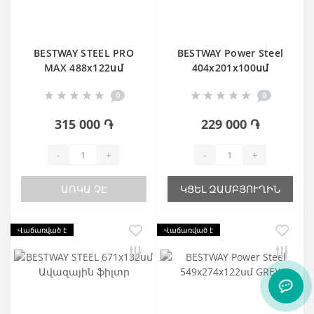
BESTWAY STEEL PRO
BESTWAY Power Steel
MAX 488х122սմ
404х201х100սմ
Ավազային ֆիլտր
0
0
315 000 ֏
229 000 ֏
-
+
-
+
ԱՌԿԱ ՉԷ
ԿՑԵԼ ԶԱՄԲՅՈՒՂԻՆ
Վաճառված է
Վաճառված է