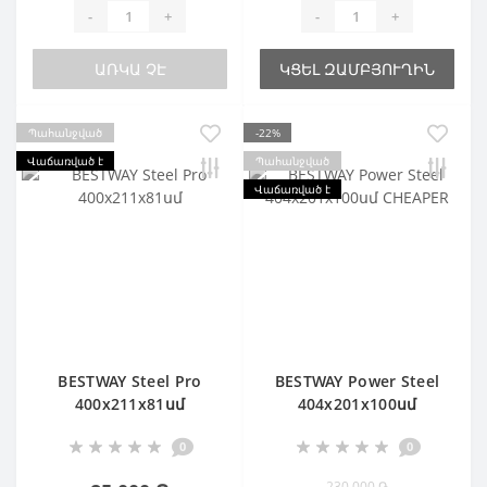
-
+
-
+
ԱՌԿԱ ՉԷ
ԿՑԵԼ ԶԱՄԲՅՈՒՂԻՆ
Պահանջված
-22%
Վաճառված է
Պահանջված
Վաճառված է
BESTWAY Steel Pro
BESTWAY Power Steel
400х211х81սմ
404х201х100սմ
CHEAPER
0
0
230 000 ֏