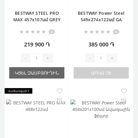
BESTWAY STEEL PRO
BESTWAY Power Steel
MAX 457х107սմ GREY
549х274х122սմ GA
0
0
219 900 ֏
385 000 ֏
-
+
-
+
ԿՑԵԼ ԶԱՄԲՅՈՒՂԻՆ
ԱՌԿԱ ՉԷ
Վաճառված է