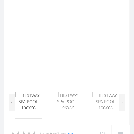
<
>
Կարծիքներ՝
(0)