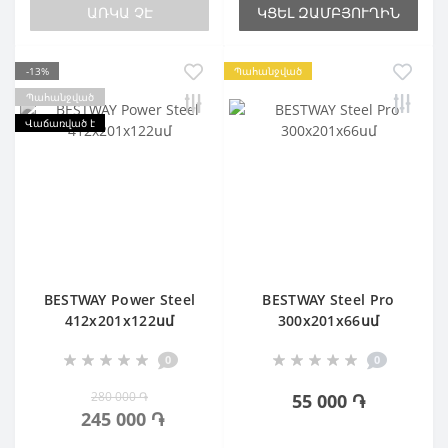
ԱՌԿԱ ՉԷ
ԿՑԵԼ ԶԱՄԲՅՈՒՂԻՆ
-13%
Պահանջված
Պահանջված
Վաճառված է
BESTWAY Power Steel
BESTWAY Steel Pro
412х201х122սմ
300х201х66սմ
0
0
280 000 ֏
55 000 ֏
245 000 ֏