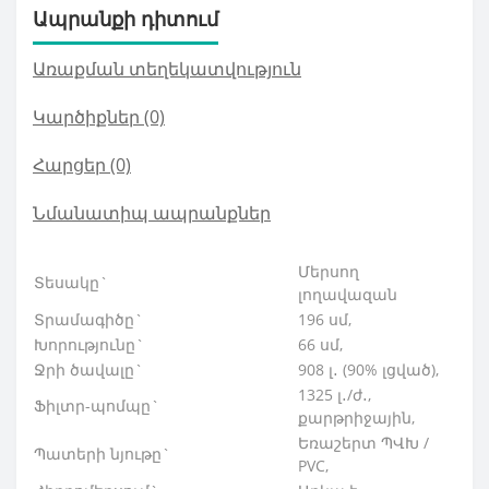
Ապրանքի դիտում
Առաքման տեղեկատվություն
Կարծիքներ (0)
Հարցեր
(0)
Նմանատիպ ապրանքներ
Մերսող
Տեսակը`
լողավազան
Տրամագիծը`
196 սմ,
Խորությունը`
66 սմ,
Ջրի ծավալը`
908 լ․ (90% լցված),
1325 լ․/ժ․,
Ֆիլտր-պոմպը`
քարթրիջային,
Եռաշերտ ՊՎԽ /
Պատերի նյութը`
PVC,