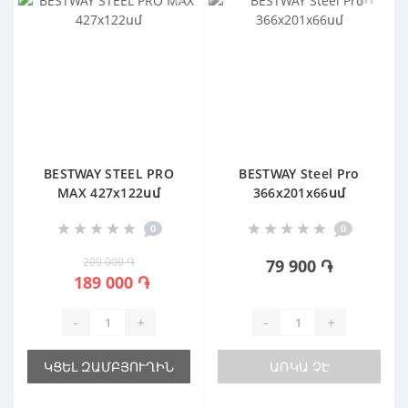
BESTWAY STEEL PRO
BESTWAY Steel Pro
MAX 427х122սմ
366х201х66սմ
0
0
209 000 ֏
79 900 ֏
189 000 ֏
-
+
-
+
ԿՑԵԼ ԶԱՄԲՅՈՒՂԻՆ
ԱՌԿԱ ՉԷ