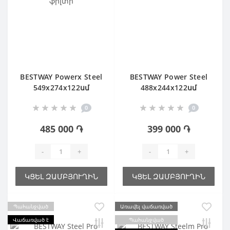
BESTWAY Powerx Steel
BESTWAY Power Steel
549х274х122սմ
488х244х122սմ
Ավազային ֆիլտր
0
0
485 000 ֏
399 000 ֏
-
+
-
+
ԿՑԵԼ ԶԱՄԲՅՈՒՂԻՆ
ԿՑԵԼ ԶԱՄԲՅՈՒՂԻՆ
Պահանջված
Առավել վաճառված
Վաճառված է
Պահանջված