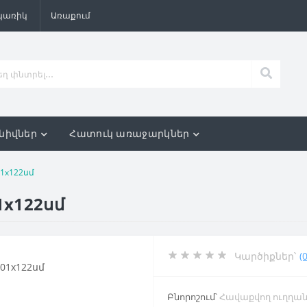
պառիկ
Առաքում
նիվներ
Հատուկ առաջարկներ
01х122սմ
1х122սմ
Կարծիքներ՝
(0
Բնորոշում՝
Հավաքվող ուղղան