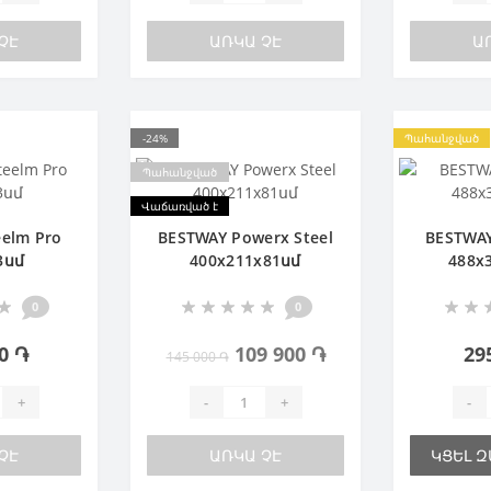
ՉԷ
ԱՌԿԱ ՉԷ
Ա
-24%
Պահանջված
Պահանջված
Վաճառված է
eelm Pro
BESTWAY Powerx Steel
BESTWAY
3սմ
400х211х81սմ
488х
0
0
0 ֏
109 900 ֏
29
145 000 ֏
+
-
+
-
ՉԷ
ԱՌԿԱ ՉԷ
ԿՑԵԼ 