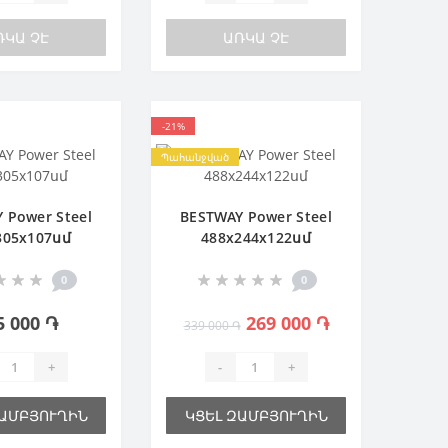
ՌԿԱ ՉԷ
ԱՌԿԱ ՉԷ
-21%
Պահանջված
 Power Steel
BESTWAY Power Steel
305х107սմ
488x244х122սմ
0
0
5 000 ֏
269 000 ֏
339 000 ֏
+
-
+
ԶԱՄԲՅՈՒՂԻՆ
ԿՑԵԼ ԶԱՄԲՅՈՒՂԻՆ