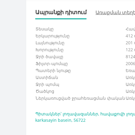
Ապրանքի դիտում
Առաքման տեղե
Տեսակը
Հավ
Երկարությունը
412 
Լայնությունը
201 
Խորությունը
122 
Ջրի ծավալը
8124
Ֆիլտր-պոմպը
2006
Պատերի նյութը
Եռա
Աստիճան
Առկ
Ջրի պոմպ
Առկ
Ծածկոց
Առկ
Ներկառուցված ջրահեռացման փական
Առկ
Պիտակներ՝
լողավազաններ
,
հավաքովի լո
karkasayin basein
,
56722