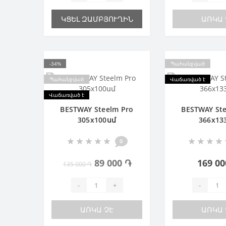
ԿՑԵԼ ԶԱՄԲՅՈՒՂԻՆ
ԱՌԿԱ 
-34%
Պահանջված
Պահանջված
Վաճառված է
Վաճառված է
BESTWAY Steelm Pro
BESTWAY St
305х100սմ
366х13
0
89 000 ֏
169 00
135 000 ֏
-
+
-
ԱՌԿԱ ՉԷ
ԱՌԿԱ 