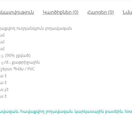
կատվություն
Կարծիքներ (0)
Հարցեր
(0)
Նմ
աքվող ուղղանկյուն լողավազան
սմ
սմ
սմ
 լ․ (90% լցված)
 լ․/ժ․, քաթրիջային
շերտ ՊՎԽ / PVC
ա է
ա է
ա չէ
ա է
ղավազան
,
հավաքվող լողավազան
,
կարկասային բասեին
,
lox