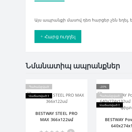
Այս ապրանքի մասով դեռ հարցեր չեն եղել,
+ Հարց ուղղել
Նմանատիպ ապրանքներ
Պահանջված
-20%
Վաճառված է
Պահանջված
Վաճառված է
BESTWAY STEEL PRO
MAX 366х122սմ
BESTWAY Pow
640х274х
Ավազային
0