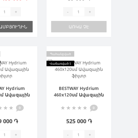
+
-
+
ԶԱՄԲՅՈՒՂԻՆ
ԱՌԿԱ ՉԷ
Պահանջված
Վաճառված է
AY Hydrium
BESTWAY Hydrium
սմ Ավազային
460х120սմ Ավազային
ֆիլտր
ֆիլտր
0
0
9 000 ֏
525 000 ֏
+
-
+