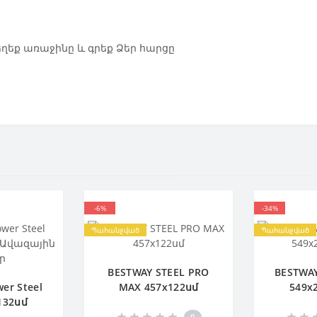
 եղեք առաջինը և գրեք Ձեր հարցը
-6%
-34%
Պահանջված
Պահանջված
BESTWAY STEEL PRO
BESTWAY
er Steel
MAX 457х122սմ
549х
132սմ
 ֆիլտր
0