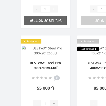
-
+
-
ԿՑԵԼ ԶԱՄԲՅՈՒՂԻՆ
ԱՌԿԱ 
Պահանջված
Պահանջված
Վաճառված է
BESTWAY Steel Pro
BESTWAY St
300х201х66սմ
400х211
0
55 000 ֏
85 00
-
+
-