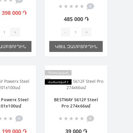
0
398 000 ֏
֏
485 000 ֏
+
-
+
ԶԱՄԲՅՈՒՂԻՆ
ԿՑԵԼ ԶԱՄԲՅՈՒՂԻՆ
Պահանջված
Վաճառված է
Powerx Steel
BESTWAY 5612F Steel
201х100սմ
Pro 274х66սմ
0
0
199 000 ֏
39 000 ֏
֏