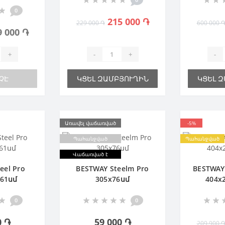
0
215 000 ֏
229 000 ֏
600 000 
9 000 ֏
+
-
+
-
ՉԷ
ԿՑԵԼ ԶԱՄԲՅՈՒՂԻՆ
ԿՑԵԼ 
Առավել վաճառված
-5%
Պահանջված
Պահանջված
Վաճառված է
eel Pro
BESTWAY Steelm Pro
BESTWAY 
х61սմ
305х76սմ
404х
0
0
0 ֏
59 000 ֏
209 900 