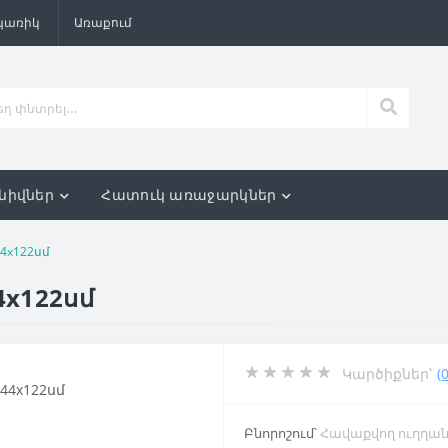
պառիկ
Առաքում
նիվներ
Հատուկ առաջարկներ
44х122սմ
4х122սմ
Կարծիքներ՝
(0
Բնորոշում՝
Հավաքվող ուղղան