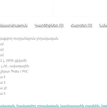
կատվություն
Կարծիքներ (0)
Հարցեր
(0)
Նմ
աքվող ուղղանկյուն լողավազան
սմ
սմ
սմ
2 լ․ (90% լցված)
 լ․/ժ․, ավազային
շերտ ՊՎԽ / PVC
ա է
ա է
ա չէ
ա է
ղավազան
,
հավաքվող լողավազան
,
կարկասային բասեին
,
lox