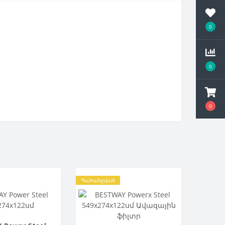
0
0
0
Պահանջված