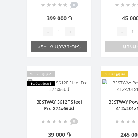
0
399 000 ֏
45 00
-
+
-
ԿՑԵԼ ԶԱՄԲՅՈՒՂԻՆ
ԱՌԿԱ 
Պահանջված
Պահանջված
Վաճառված է
BESTWAY 5612F Steel
BESTWAY Powe
Pro 274х66սմ
412х201х
0
39 000 ֏
245 00