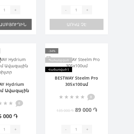
+
-
+
ԶԱՄԲՅՈՒՂԻՆ
ԱՌԿԱ ՉԷ
-34%
Պահանջված
Վաճառված է
BESTWAY Steelm Pro
AY Hydrium
305х100սմ
սմ Ավազային
ֆիլտր
0
0
89 000 ֏
135 000 ֏
5 000 ֏
+
-
+