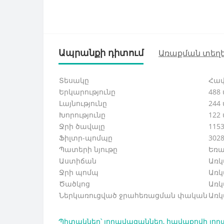
Ապրանքի դիտում
Առաքման տեղե
Տեսակը
Հավ
Երկարությունը
488 
Լայնությունը
244 
Խորությունը
122 
Ջրի ծավալը
1153
Ֆիլտր-պոմպը
3028
Պատերի նյութը
Եռա
Աստիճան
Առկ
Ջրի պոմպ
Առկ
Ծածկոց
Առկ
Ներկառուցված ջրահեռացման փական
Առկ
Պիտակներ՝
լողավազաններ
,
հավաքովի լո