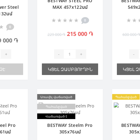
BESTWAY STEEL PRO
BESTWAY
er Steel
MAX 457х122սմ
549х
132սմ
 ֆիլտր
0
0
215 000 ֏
229 000 ֏
600 000 
9 000 ֏
+
-
+
-
ՉԷ
ԿՑԵԼ ԶԱՄԲՅՈՒՂԻՆ
ԿՑԵԼ 
Առավել վաճառված
Պահանջված
Պահանջված
Վաճառված է
eel Pro
BESTWAY Steelm Pro
BESTWAY
х61սմ
305х76սմ
305х