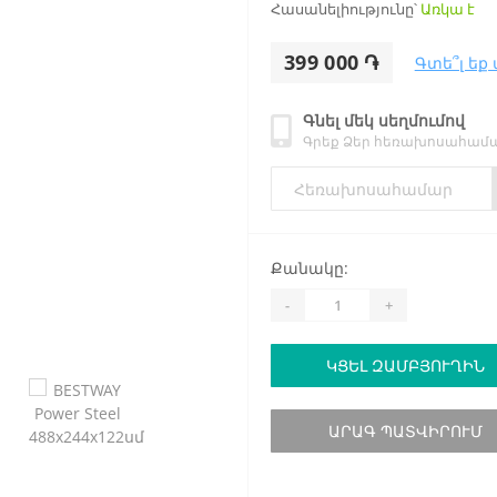
Հասանելիությունը՝
Առկա է
399 000 ֏
Գտե՞լ եք 
Գնել մեկ սեղմումով
Գրեք Ձեր հեռախոսահամա
Քանակը:
-
+
ԿՑԵԼ ԶԱՄԲՅՈՒՂԻՆ
ԱՐԱԳ ՊԱՏՎԻՐՈՒՄ