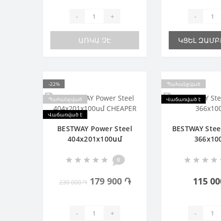
-
+
-
ԱՌԿԱ ՉԷ
ԿՑԵԼ ԶԱՄԲ
-22%
Պահանջված
Պահանջված
Վաճառված է
Վաճառված է
BESTWAY Power Steel
BESTWAY Stee
404х201х100սմ
366х10
CHEAPER
0
179 900 ֏
115 00
230 000 ֏
-
+
-