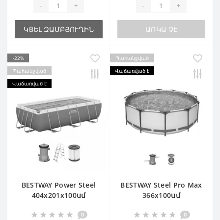
-
+
-
+
ԿՑԵԼ ԶԱՄԲՅՈՒՂԻՆ
ԱՌԿԱ ՉԷ
-22%
Պահանջված
Պահանջված
Վաճառված է
Վաճառված է
BESTWAY Power Steel
BESTWAY Steel Pro Max
404х201х100սմ
366х100սմ
CHEAPER
0
0