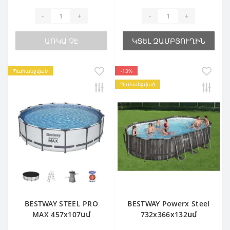
-
+
-
+
ԱՌԿԱ ՉԷ
ԿՑԵԼ ԶԱՄԲՅՈՒՂԻՆ
Պահանջված
-13%
Պահանջված
BESTWAY STEEL PRO
BESTWAY Powerx Steel
MAX 457х107սմ
732х366х132սմ
Ավազային ֆիլտր