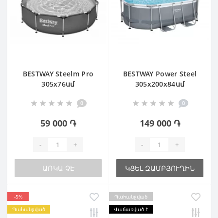
BESTWAY Steelm Pro
BESTWAY Power Steel
305х76սմ
305х200х84սմ
0
0
59 000 ֏
149 000 ֏
-
+
-
+
ԱՌԿԱ ՉԷ
ԿՑԵԼ ԶԱՄԲՅՈՒՂԻՆ
-5%
Պահանջված
Պահանջված
Վաճառված է