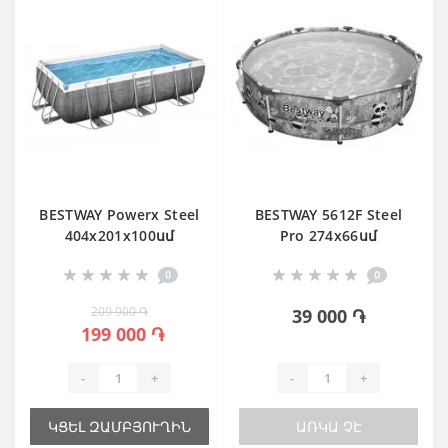
BESTWAY Powerx Steel
BESTWAY 5612F Steel
404х201х100սմ
Pro 274х66սմ
0
0
209 900 ֏
39 000 ֏
199 000 ֏
-
+
-
+
ԿՑԵԼ ԶԱՄԲՅՈՒՂԻՆ
ԱՌԿԱ ՉԷ