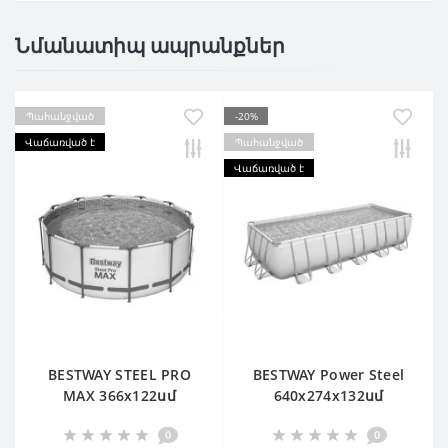
Նմանատիպ ապրանքներ
Պահանջված
-20%
Վաճառված է
Պահանջված
Վաճառված է
BESTWAY STEEL PRO
BESTWAY Power Steel
MAX 366х122սմ
640х274х132սմ
Ավազային ֆիլտր
0
0