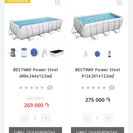
Պահանջված
BESTWAY Power Steel
BESTWAY Power Steel
488x244х122սմ
412x201х122սմ
Ավազային ֆիլտր
0
0
339 000 ֏
275 000 ֏
269 000 ֏
-
+
-
+
ԿՑԵԼ ԶԱՄԲՅՈՒՂԻՆ
ԿՑԵԼ ԶԱՄԲՅՈՒՂԻՆ