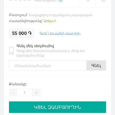
Բնորոշում՝
Հավաքվող ուղղանկյուն լողավազան
Հասանելիությունը՝
Առկա է
55 000 ֏
Գտե՞լ եք ավելի մատչելի։
Գնել մեկ սեղմումով
Գրեք Ձեր հեռախոսահամարը և մենք ետ
կզանգահարենք
Գնել
Քանակը:
-
+
ԿՑԵԼ ԶԱՄԲՅՈՒՂԻՆ