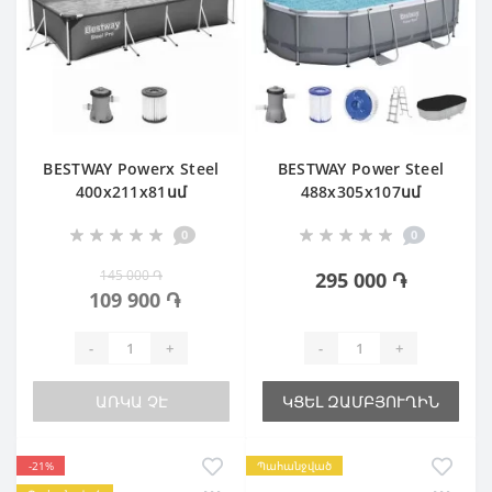
BESTWAY Powerx Steel
BESTWAY Power Steel
400х211х81սմ
488х305х107սմ
0
0
145 000 ֏
295 000 ֏
109 900 ֏
-
+
-
+
ԱՌԿԱ ՉԷ
ԿՑԵԼ ԶԱՄԲՅՈՒՂԻՆ
-21%
Պահանջված