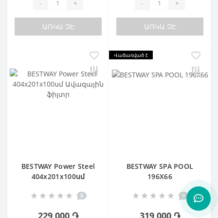
-
+
-
+
ԱՌԿԱ ՉԷ
ԱՌԿԱ ՉԷ
Վաճառված է
BESTWAY Power Steel
BESTWAY SPA POOL
404х201х100սմ
196X66
Ավազային ֆիլտր
0
0
229 000 ֏
319 000 ֏