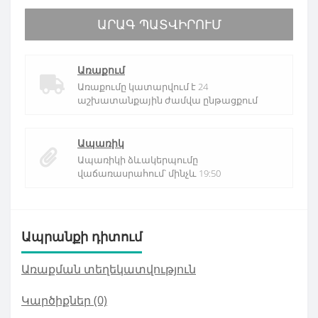
ԱՐԱԳ ՊԱՏՎԻՐՈՒՄ
Առաքում
Առաքումը կատարվում է 24
աշխատանքային ժամվա ընթացքում
Ապառիկ
Ապառիկի ձևակերպումը
վաճառասրահում՝ մինչև 19:50
Ապրանքի դիտում
Առաքման տեղեկատվություն
Կարծիքներ (0)