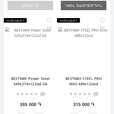
ԱՌԿԱ ՉԷ
ԿՑԵԼ ԶԱՄԲՅՈՒՂԻՆ
Վաճառված է
Վաճառված է
BESTWAY Power Steel
BESTWAY STEEL PRO
549х274х122սմ GA
MAX 488х122սմ
0
0
385 000 ֏
315 000 ֏