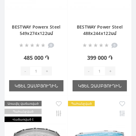
BESTWAY Powerx Steel
BESTWAY Power Steel
549х274х122սմ
488х244х122սմ
Ավազային ֆիլտր
0
0
485 000 ֏
399 000 ֏
-
+
-
+
ԿՑԵԼ ԶԱՄԲՅՈՒՂԻՆ
ԿՑԵԼ ԶԱՄԲՅՈՒՂԻՆ
Առավել վաճառված
Պահանջված
Պահանջված
Վաճառված է