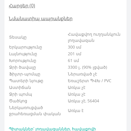
Հարցեր
(0)
Նմանատիպ ապրանքներ
Հավաքվող ուղղանկյուն
Տեսակը
լողավազան
Երկարությունը
300 սմ
Լայնությունը
201 սմ
Խորությունը
61 սմ
Ջրի ծավալը
3300 լ․ (90% լցված)
Ֆիլտր-պոմպը
Ներառված չէ
Պատերի նյութը
Եռաշերտ ՊՎԽ / PVC
Աստիճան
Առկա չէ
Ջրի պոմպ
Առկա չէ
Ծածկոց
Առկա չէ, 56404
Ներկառուցված
Առկա է
ջրահեռացման փական
Պիտակներ՝
լողավազաններ
,
հավաքովի