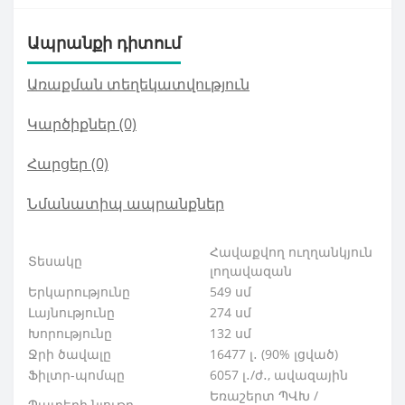
Ապրանքի դիտում
Առաքման տեղեկատվություն
Կարծիքներ (0)
Հարցեր
(0)
Նմանատիպ ապրանքներ
Հավաքվող ուղղանկյուն
Տեսակը
լողավազան
Երկարությունը
549 սմ
Լայնությունը
274 սմ
Խորությունը
132 սմ
Ջրի ծավալը
16477 լ․ (90% լցված)
Ֆիլտր-պոմպը
6057 լ․/ժ․, ավազային
Եռաշերտ ՊՎԽ /
Պատերի նյութը