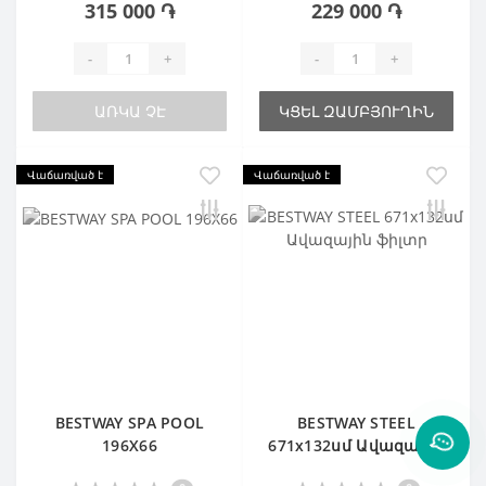
315 000 ֏
229 000 ֏
-
+
-
+
ԱՌԿԱ ՉԷ
ԿՑԵԼ ԶԱՄԲՅՈՒՂԻՆ
Վաճառված է
Վաճառված է
BESTWAY SPA POOL
BESTWAY STEEL
196X66
671х132սմ Ավազային
ֆիլտր