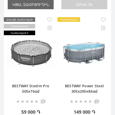
ԿՑԵԼ ԶԱՄԲՅՈՒՂԻՆ
ԱՌԿԱ ՉԷ
Առավել վաճառված
Պահանջված
Պահանջված
Վաճառված է
BESTWAY Steelm Pro
BESTWAY Power Steel
305х76սմ
305х200х84սմ
0
0
59 000 ֏
149 000 ֏