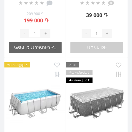
0
0
209 900 ֏
39 000 ֏
199 000 ֏
-
+
-
+
ԿՑԵԼ ԶԱՄԲՅՈՒՂԻՆ
ԱՌԿԱ ՉԷ
Պահանջված
-13%
Պահանջված
Վաճառված է