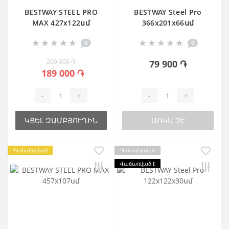
BESTWAY STEEL PRO
BESTWAY Steel Pro
MAX 427х122սմ
366х201х66սմ
0
0
209 000 ֏
79 900 ֏
189 000 ֏
-
+
-
+
ԿՑԵԼ ԶԱՄԲՅՈՒՂԻՆ
ԱՌԿԱ ՉԷ
Պահանջված
Պահանջված
Վաճառված է