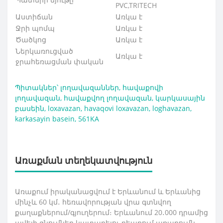
PVC,TRITECH
Աստիճան
Առկա է
Ջրի պոմպ
Առկա է
Ծածկոց
Առկա է
Ներկառուցված
Առկա է
ջրահեռացման փական
Պիտակներ՝
լողավազաններ
,
հավաքովի
լողավազան
,
հավաքվող լողավազան
,
կարկասային
բասեին
,
loxavazan
,
havaqovi loxavazan
,
loghavazan
,
karkasayin basein
,
561KA
Առաքման տեղեկատվություն
Առաքում իրականացվում է Երևանում և Երևանից
մինչև 60 կմ․ հեռավորության վրա գտնվող
քաղաքներում/գյուղերում։ Երևանում 20․000 դրամից
ավելի գնումներ կատարելու դեպքում առաքումն