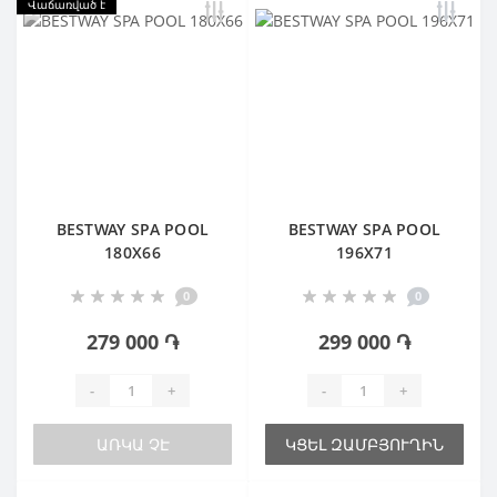
Վաճառված է
BESTWAY SPA POOL
BESTWAY SPA POOL
180X66
196X71
0
0
279 000 ֏
299 000 ֏
-
+
-
+
ԱՌԿԱ ՉԷ
ԿՑԵԼ ԶԱՄԲՅՈՒՂԻՆ