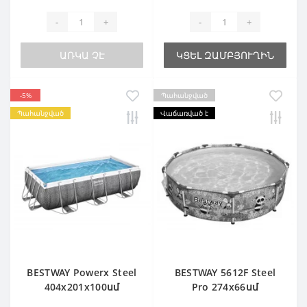
-
+
-
+
ԱՌԿԱ ՉԷ
ԿՑԵԼ ԶԱՄԲՅՈՒՂԻՆ
-5%
Պահանջված
Պահանջված
Վաճառված է
BESTWAY Powerx Steel
BESTWAY 5612F Steel
404х201х100սմ
Pro 274х66սմ