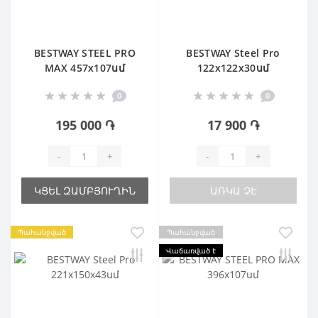
BESTWAY STEEL PRO
BESTWAY Steel Pro
MAX 457х107սմ
122х122х30սմ
0
0
195 000 ֏
17 900 ֏
-
+
-
+
ԿՑԵԼ ԶԱՄԲՅՈՒՂԻՆ
ԱՌԿԱ ՉԷ
Պահանջված
Պահանջված
Վաճառված է