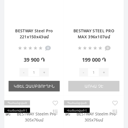
BESTWAY Steel Pro
BESTWAY STEEL PRO
221х150х43սմ
MAX 396х107սմ
0
0
39 900 ֏
199 000 ֏
-
+
-
+
ԿՑԵԼ ԶԱՄԲՅՈՒՂԻՆ
ԱՌԿԱ ՉԷ
Պահանջված
Պահանջված
Վաճառված է
Վաճառված է