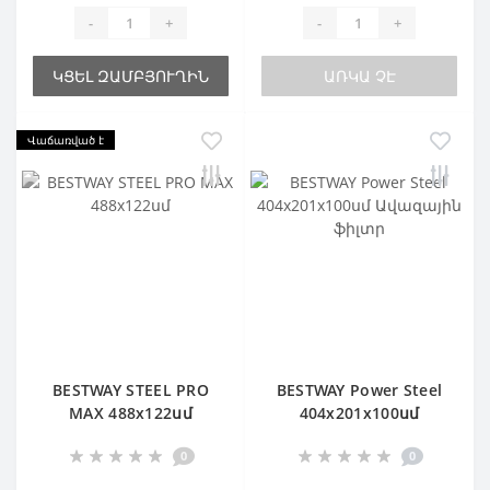
-
+
-
+
ԿՑԵԼ ԶԱՄԲՅՈՒՂԻՆ
ԱՌԿԱ ՉԷ
Վաճառված է
BESTWAY STEEL PRO
BESTWAY Power Steel
MAX 488х122սմ
404х201х100սմ
Ավազային ֆիլտր
0
0