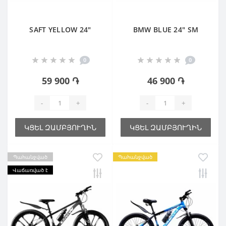
SAFT YELLOW 24"
BMW BLUE 24" SM
0
0
59 900 ֏
46 900 ֏
-
+
-
+
ԿՑԵԼ ԶԱՄԲՅՈՒՂԻՆ
ԿՑԵԼ ԶԱՄԲՅՈՒՂԻՆ
Պահանջված
Պահանջված
Վաճառված է