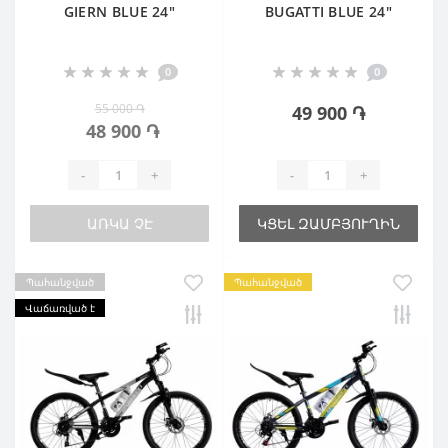
GIERN BLUE 24"
BUGATTI BLUE 24"
0
0
55 000 ֏
49 900 ֏
48 900 ֏
-
+
-
+
ԱՌԿԱ ՉԷ
ԿՑԵԼ ԶԱՄԲՅՈՒՂԻՆ
Պահանջված
Պահանջված
Վաճառված է