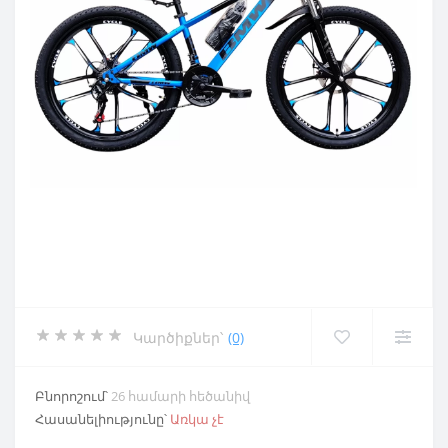
Կարծիքներ՝
(0)
Բնորոշում՝
26 համարի հեծանիվ
Հասանելիությունը՝
Առկա չէ