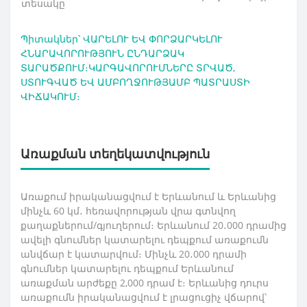
տեսակը
Պիտակներ՝
ՎԱՐԵԼՈՒ ԵՎ ՓՈՐՁԱՐԿԵԼՈՒ
ՀՆԱՐԱՎՈՐՈՒԹՅՈՒՆ ԸՆԴԱՐՁԱԿ
ՏԱՐԱԾՔՈՒՄ։ԿԱՐԳԱՎՈՐՈՒՄՆԵՐԸ ՏՐՎԱԾ
,
ՍՏՈՒԳՎԱԾ ԵՎ ԱՄԲՈՂՋՈՒԹՅԱՄԲ ՊԱՏՐԱՍՏԻ
ՎԻՃԱԿՈՒՄ։
Առաքման տեղեկատվություն
Առաքում իրականացվում է Երևանում և Երևանից
մինչև 60 կմ․ հեռավորության վրա գտնվող
քաղաքներում/գյուղերում։ Երևանում 20․000 դրամից
ավելի գնումներ կատարելու դեպքում առաքումն
անվճար է կատարվում։ Մինչև 20․000 դրամի
գնումներ կատարելու դեպքում Երևանում
առաքման արժեքը 2,000 դրամ է։ Երևանից դուրս
առաքումն իրականացվում է լրացուցիչ վճարով՝