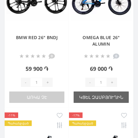
BMW RED 26" BNDJ
OMEGA BLUE 26"
ALUMIN
0
0
59 900 ֏
69 000 ֏
-
+
-
+
ԱՌԿԱ ՉԷ
ԿՑԵԼ ԶԱՄԲՅՈՒՂԻՆ
-11%
-17%
Պահանջված
Պահանջված