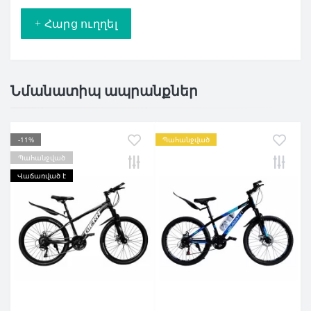
+ Հարց ուղղել
Նմանատիպ ապրանքներ
-11%
Պահանջված
Պահանջված
Վաճառված է