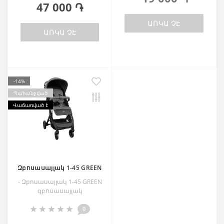
47 000 ֏
ԱՌԿԱ ՉԷ
ԱՌԿԱ ՉԷ
-14%
Պահանջված
Վաճառված է
Զբոսասայլակ 1-45 GREEN
- Զբոսասայլակ 1-45 GREEN
զբոսասայլակ
0